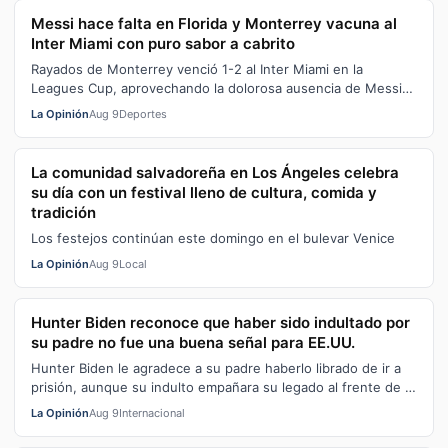
Messi hace falta en Florida y Monterrey vacuna al
Inter Miami con puro sabor a cabrito
Rayados de Monterrey venció 1-2 al Inter Miami en la
Leagues Cup, aprovechando la dolorosa ausencia de Messi
para amarrar un triunfo con sab…
La Opinión
Aug 9
Deportes
La comunidad salvadoreña en Los Ángeles celebra
su día con un festival lleno de cultura, comida y
tradición
Los festejos continúan este domingo en el bulevar Venice
La Opinión
Aug 9
Local
Hunter Biden reconoce que haber sido indultado por
su padre no fue una buena señal para EE.UU.
Hunter Biden le agradece a su padre haberlo librado de ir a
prisión, aunque su indulto empañara su legado al frente de la
presidencia
La Opinión
Aug 9
Internacional