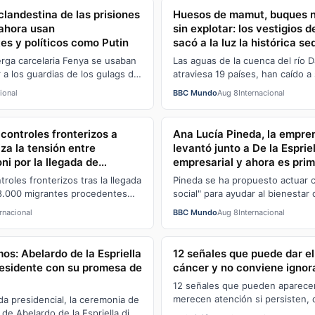
 clandestina de las prisiones
Huesos de mamut, buques n
 ahora usan
sin explotar: los vestigios 
es y políticos como Putin
sacó a la luz la histórica s
erga carcelaria Fenya se usaban
Las aguas de la cuenca del río 
 a los guardias de los gulags de
atraviesa 19 países, han caído a
tilizan los ciberdeli…
en 30 años, dejando al descubi
ional
BBC Mundo
Aug 8
Internacional
controles fronterizos a
Ana Lucía Pineda, la empr
iza la tensión entre
levantó junto a De la Esprie
i por la llegada de
empresarial y ahora es pri
uta
Colombia
ntroles fronterizos tras la llegada
Pineda se ha propuesto actuar 
8.000 migrantes procedentes
social" para ayudar al bienestar 
cos al enclave español d…
niños y las personas de la terce
ernacional
BBC Mundo
Aug 8
Internacional
mos: Abelardo de la Espriella
12 señales que puede dar e
esidente con su promesa de
cáncer y no conviene ignor
12 señales que pueden aparecer
merecen atención si persisten, 
nda presidencial, la ceremonia de
pérdida de peso hasta sangrado
de Abelardo de la Espriella dio