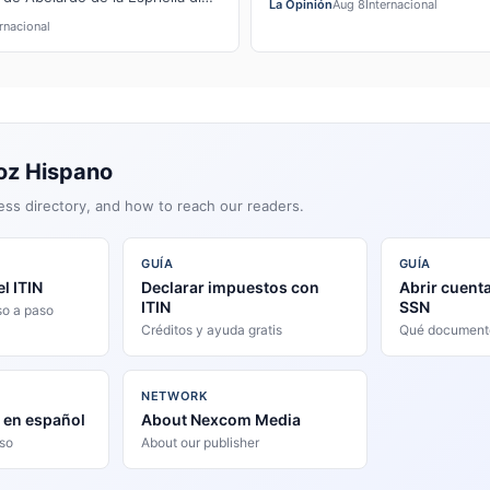
La Opinión
Aug 8
Internacional
n y alabanza" religio…
ernacional
oz Hispano
ess directory, and how to reach our readers.
GUÍA
GUÍA
l ITIN
Declarar impuestos con
Abrir cuenta
ITIN
SSN
so a paso
Créditos y ayuda gratis
Qué document
NETWORK
s en español
About Nexcom Media
aso
About our publisher