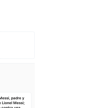
Messi, padre y
e Lionel Messi;
 contra una