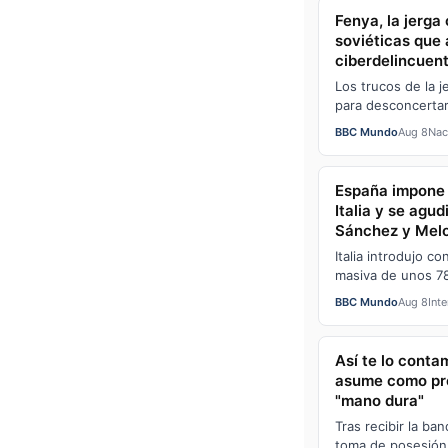
Fenya, la jerga
soviéticas que
ciberdelincuent
Los trucos de la j
para desconcertar
Stalin. Ahora los u
BBC Mundo
Aug 8
Nac
España impone 
Italia y se agud
Sánchez y Melon
migrantes a Ce
Italia introdujo co
masiva de unos 7
del vecino Marrue
BBC Mundo
Aug 8
Int
Así te lo conta
asume como pr
"mano dura"
Tras recibir la ba
toma de posesión 