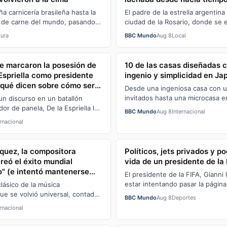
enfermedad
 carnicería brasileña hasta la
El padre de la estrella argentina 
 de carne del mundo, pasando
ciudad de la Rosario, donde se 
ás grandes escándalos de
hospitalizado.
tura
BBC Mundo
Aug 8
Local
 marcaron la posesión de
10 de las casas diseñadas 
Espriella como presidente
ingenio y simplicidad en Ja
 qué dicen sobre cómo será
Desde una ingeniosa casa con 
invitados hasta una microcasa e
un discurso en un batallón
abre hacia el cielo, pasando por
dor de panela, De la Espriella le
BBC Mundo
Aug 8
Internacional
diseñ…
 estilo al acto de procesi…
ernacional
quez, la compositora
Políticos, jets privados y p
eó el éxito mundial
vida de un presidente de la
 (e intentó mantenerse
El presidente de la FIFA, Gianni 
estar intentando pasar la página
clásico de la música
del plan de inversión privada pa
ue se volvió universal, contada
BBC Mundo
Aug 8
Deportes
creadora, la pianista mexicana
ernacional