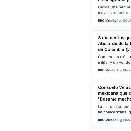
Desde una pequeña
mayor productora
por uno de los m
BBC Mundo
Aug 8
Cul
corrup…
3 momentos que
Abelardo de la 
de Colombia (y
su gobierno)
Con una oración, 
militar y un vende
imprimió su propio
BBC Mundo
Aug 8
Int
Consuelo Veláz
mexicana que cr
"Bésame mucho"
anónima)
La historia de un 
latinoamericana, q
por el hijo de su 
BBC Mundo
Aug 8
Int
Co…