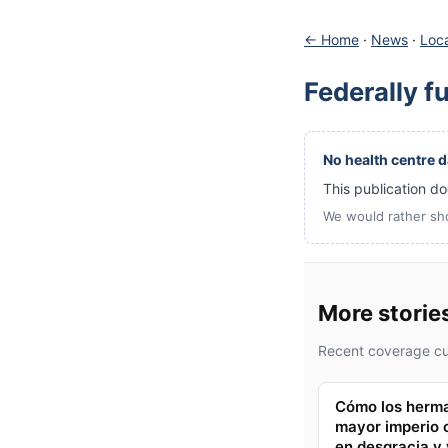
← Home
·
News
·
Loca
Federally f
No health centre da
This publication doe
We would rather sh
More storie
Recent coverage cur
Cómo los herma
mayor imperio 
en desgracia y 