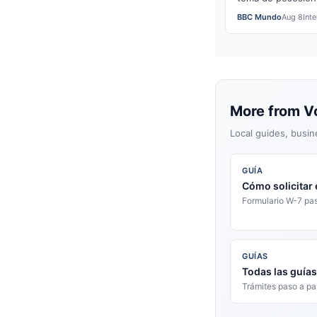
paso a una "oració
BBC Mundo
Aug 8
Int
More from V
Local guides, busin
GUÍA
Cómo solicitar e
Formulario W-7 pa
GUÍAS
Todas las guía
Trámites paso a p