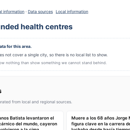
l information
·
Data sources
Local information
unded health centres
ta for this area.
s not cover a single city, so there is no local list to show.
ow nothing than show something we cannot stand behind.
s
ated from local and regional sources.
nos Batista levantaron el
Muere a los 68 años Jorge 
cárnico del mundo, cayeron
figura clave en la carrera d
volvieron a la cima
luchaba desde hacía tiempo