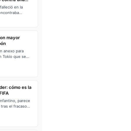
falleció en la
encontraba
con mayor
pón
un anexo para
n Tokio que se
 una vivienda
oder: cómo es la
 FIFA
Infantino, parece
 tras el fracaso
ra la Co…