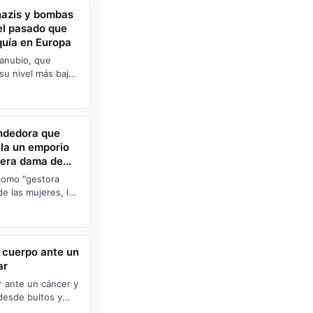
azis y bombas
del pasado que
equía en Europa
Danubio, que
 su nivel más bajo
erto estructura…
endedora que
lla un emporio
mera dama de
como "gestora
de las mujeres, los
ra edad.
l cuerpo ante un
ar
 ante un cáncer y
desde bultos y
s y cambios inte…