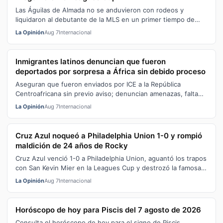
Las Águilas de Almada no se anduvieron con rodeos y
liquidaron al debutante de la MLS en un primer tiempo de
auténtico baile en el Estadio A…
La Opinión
Aug 7
Internacional
Inmigrantes latinos denuncian que fueron
deportados por sorpresa a África sin debido proceso
Aseguran que fueron enviados por ICE a la República
Centroafricana sin previo aviso; denuncian amenazas, falta
de información y violaciones …
La Opinión
Aug 7
Internacional
Cruz Azul noqueó a Philadelphia Union 1-0 y rompió
maldición de 24 años de Rocky
Cruz Azul venció 1-0 a Philadelphia Union, aguantó los trapos
con San Kevin Mier en la Leagues Cup y destrozó la famosa
maldición de 24 años…
La Opinión
Aug 7
Internacional
Horóscopo de hoy para Piscis del 7 agosto de 2026
Consulta el horóscopo de hoy para el signo de Piscis.