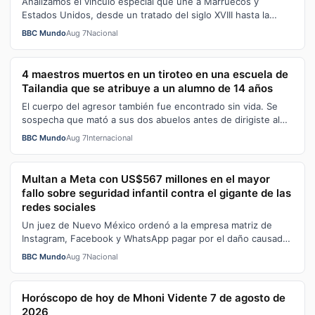
Analizamos el vínculo especial que une a Marruecos y
Estados Unidos, desde un tratado del siglo XVIII hasta la
alianza estratégica que defin…
BBC Mundo
Aug 7
Nacional
4 maestros muertos en un tiroteo en una escuela de
Tailandia que se atribuye a un alumno de 14 años
El cuerpo del agresor también fue encontrado sin vida. Se
sospecha que mató a sus dos abuelos antes de dirigiste al
colegio.
BBC Mundo
Aug 7
Internacional
Multan a Meta con US$567 millones en el mayor
fallo sobre seguridad infantil contra el gigante de las
redes sociales
Un juez de Nuevo México ordenó a la empresa matriz de
Instagram, Facebook y WhatsApp pagar por el daño causado
a los niños.
BBC Mundo
Aug 7
Nacional
Horóscopo de hoy de Mhoni Vidente 7 de agosto de
2026